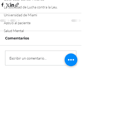
La Sociedad de Lucha contra la Leu.
Universidad de Miami
Apoyo al paciente
Salud Mental
Comentarios
Escribir un comentario...
a
Patient-
s
Centric
v
Solutions
Estados Unidos | Miami, FL |
+1 786,393,4866
|
afdasua@gmail.com